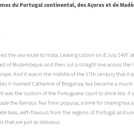
mes du Portugal continental, des Açores et de Madè
S
 the sea route to India. Leaving Lisbon on 8 July 1497 at t
t of Mozambique and then cut a straight line across the I
pe. And it was in the middle of the 17th century that it ar
harles II married Catherine of Braganza, tea became a muc
 was the custom of the Portuguese court to drink tea. It 
ade the famous Tea Time popular, a time for sharing tea 
hite teas, with flavours from the regions of Portugal and 
 that are just as delicious.