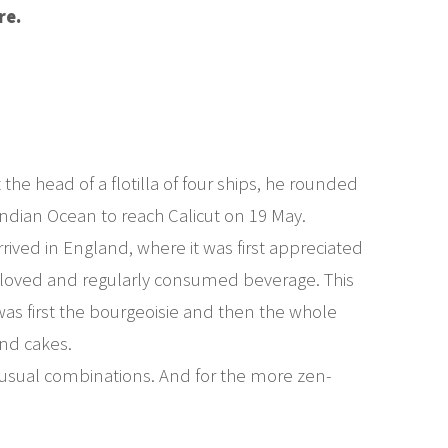
re.
he head of a flotilla of four ships, he rounded
ndian Ocean to reach Calicut on 19 May.
rived in England, where it was first appreciated
h-loved and regularly consumed beverage. This
was first the bourgeoisie and then the whole
and cakes.
unusual combinations. And for the more zen-