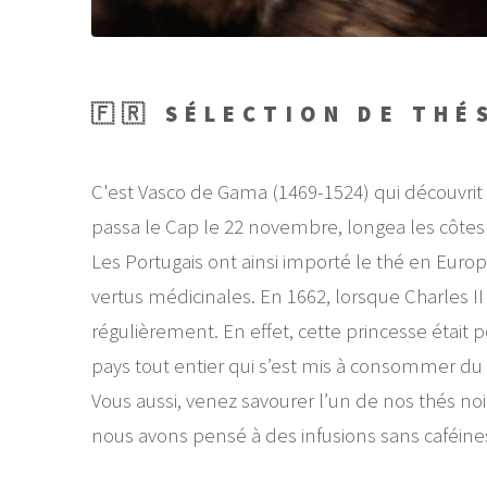
🇫🇷 SÉLECTION DE THÉ
C'est Vasco de Gama (1469-1524) qui découvrit la
passa le Cap le 22 novembre, longea les côtes 
Les Portugais ont ainsi importé le thé en Europe
vertus médicinales. En 1662, lorsque Charles 
régulièrement. En effet, cette princesse était 
pays tout entier qui s’est mis à consommer du
Vous aussi, venez savourer l’un de nos thés noir
nous avons pensé à des infusions sans caféines,