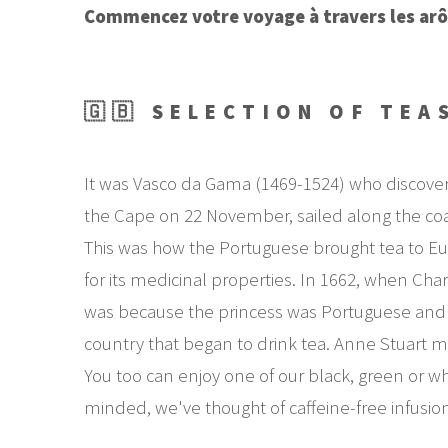
Commencez votre voyage à travers les arô
🇬🇧 SELECTION OF TEA
It was Vasco da Gama (1469-1524) who discovered
the Cape on 22 November, sailed along the coas
This was how the Portuguese brought tea to Euro
for its medicinal properties. In 1662, when C
was because the princess was Portuguese and it
country that began to drink tea. Anne Stuart m
You too can enjoy one of our black, green or w
minded, we've thought of caffeine-free infusions