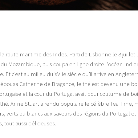
S
 route maritime des Indes. Parti de Lisbonne le 8 juillet 149
du Mozambique, puis coupa en ligne droite l'océan Indien 
. Et c’est au milieu du XVIIe siècle qu’il arrive en Angleter
II épousa Catherine de Bragance, le thé est devenu une 
portugaise et la cour du Portugal avait pour coutume de boir
 thé. Anne Stuart a rendu populaire le célèbre Tea Time,
s, verts ou blancs aux saveurs des régions du Portugal et a
 tout aussi délicieuses.