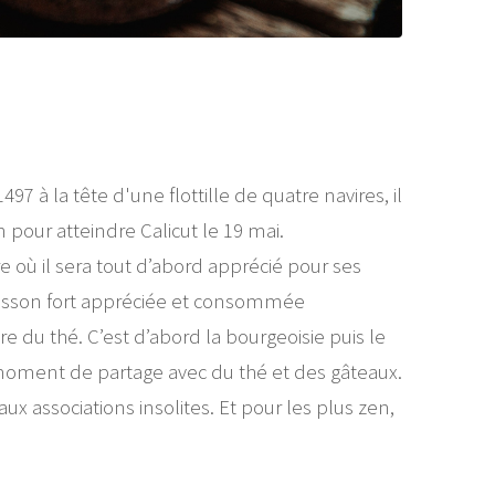
7 à la tête d'une flottille de quatre navires, il
pour atteindre Calicut le 19 mai.
re où il sera tout d’abord apprécié pour ses
boisson fort appréciée et consommée
e du thé. C’est d’abord la bourgeoisie puis le
 moment de partage avec du thé et des gâteaux.
ux associations insolites. Et pour les plus zen,